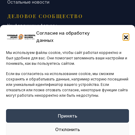
Остальные новости
ДЕЛОВОЕ СООБЩЕСТВО
Конференции и форумы
Согласие на обработку
Бизнес-клубы и ассоциации
данных
Остальные новости
Мы используем файлы cookie, чтобы сайт работал корректно и
АНАЛИТИКА И СТАТИСТИКА
был удобнее для вас. Они помогают запоминать ваши настройки и
понимать, как вы пользуетесь сайтом.
Если вы согласитесь на использование cookie, мы сможем
ARTICLES IN ENGLISH
сохранять и обрабатывать данные, например историю посещений
или уникальный идентификатор вашего устройства. Если
отказаться или позже отозвать согласие, некоторые функции сайта
могут работать некорректно или быть недоступны.
НАВИГАЦИЯ
Архив материалов
Рекламные услуги
Принять
Оплата онлайн
Отклонить