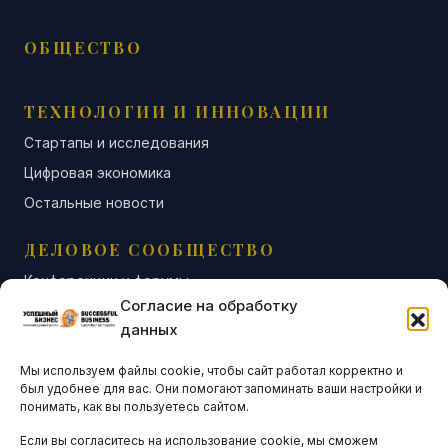
ОБЩЕСТВО
ТЕХНОЛОГИИ И ИННОВАЦИИ
Стартапы и исследования
Цифровая экономика
Остальные новости
ДЕЛОВОЕ СООБЩЕСТВО
Конференции и форумы
Согласие на обработку
Бизнес-клубы и ассоциации
данных
Остальные новости
Мы используем файлы cookie, чтобы сайт работал корректно и
АНАЛИТИКА И СТАТИСТИКА
был удобнее для вас. Они помогают запоминать ваши настройки и
понимать, как вы пользуетесь сайтом.
Если вы согласитесь на использование cookie, мы сможем