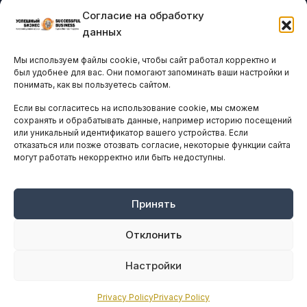
Согласие на обработку
Бизнес-клубы и ассоциации
данных
Остальные новости
Мы используем файлы cookie, чтобы сайт работал корректно и
АНАЛИТИКА И СТАТИСТИКА
был удобнее для вас. Они помогают запоминать ваши настройки и
понимать, как вы пользуетесь сайтом.
Если вы согласитесь на использование cookie, мы сможем
ARTICLES IN ENGLISH
сохранять и обрабатывать данные, например историю посещений
или уникальный идентификатор вашего устройства. Если
отказаться или позже отозвать согласие, некоторые функции сайта
могут работать некорректно или быть недоступны.
НАВИГАЦИЯ
Архив материалов
Рекламные услуги
Принять
Оплата онлайн
Отклонить
ПРАВОВАЯ ИНФОРМАЦИЯ
Настройки
Terms And Conditions
Privacy Policy
Privacy Policy
Privacy Policy