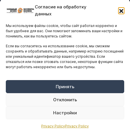
Согласие на обработку
Бизнес-клубы и ассоциации
данных
Остальные новости
Мы используем файлы cookie, чтобы сайт работал корректно и
АНАЛИТИКА И СТАТИСТИКА
был удобнее для вас. Они помогают запоминать ваши настройки и
понимать, как вы пользуетесь сайтом.
Если вы согласитесь на использование cookie, мы сможем
ARTICLES IN ENGLISH
сохранять и обрабатывать данные, например историю посещений
или уникальный идентификатор вашего устройства. Если
отказаться или позже отозвать согласие, некоторые функции сайта
НАВИГАЦИЯ
могут работать некорректно или быть недоступны.
Архив материалов
Рекламные услуги
Принять
Оплата онлайн
Отклонить
ПРАВОВАЯ ИНФОРМАЦИЯ
Настройки
Terms And Conditions
Privacy Policy
Privacy Policy
Privacy Policy