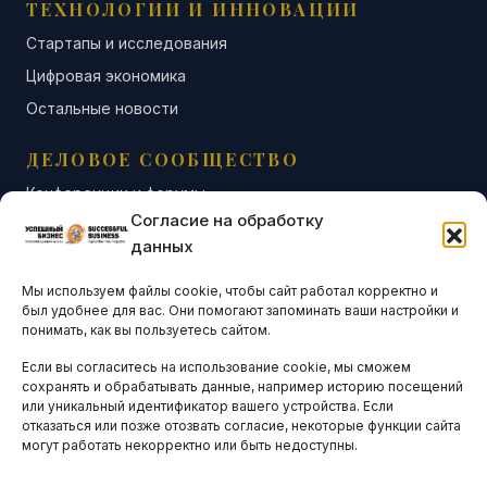
ТЕХНОЛОГИИ И ИННОВАЦИИ
Стартапы и исследования
Цифровая экономика
Остальные новости
ДЕЛОВОЕ СООБЩЕСТВО
Конференции и форумы
Согласие на обработку
Бизнес-клубы и ассоциации
данных
Остальные новости
Мы используем файлы cookie, чтобы сайт работал корректно и
АНАЛИТИКА И СТАТИСТИКА
был удобнее для вас. Они помогают запоминать ваши настройки и
понимать, как вы пользуетесь сайтом.
Если вы согласитесь на использование cookie, мы сможем
ARTICLES IN ENGLISH
сохранять и обрабатывать данные, например историю посещений
или уникальный идентификатор вашего устройства. Если
отказаться или позже отозвать согласие, некоторые функции сайта
НАВИГАЦИЯ
могут работать некорректно или быть недоступны.
Архив материалов