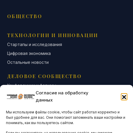
ОБЩЕСТВО
ТЕХНОЛОГИИ И ИННОВАЦИИ
Стартапы и исследования
Цифровая экономика
Остальные новости
ДЕЛОВОЕ СООБЩЕСТВО
Конференции и форумы
Согласие на обработку
Бизнес-клубы и ассоциации
данных
Остальные новости
Мы используем файлы cookie, чтобы сайт работал корректно и
АНАЛИТИКА И СТАТИСТИКА
был удобнее для вас. Они помогают запоминать ваши настройки и
понимать, как вы пользуетесь сайтом.
Если вы согласитесь на использование cookie, мы сможем