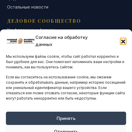
Остальные новости
ДЕЛОВОЕ СООБЩЕСТВО
Конференции и форумы
Согласие на обработку
Бизнес-клубы и ассоциации
данных
Остальные новости
Мы используем файлы cookie, чтобы сайт работал корректно и
АНАЛИТИКА И СТАТИСТИКА
был удобнее для вас. Они помогают запоминать ваши настройки и
понимать, как вы пользуетесь сайтом.
Если вы согласитесь на использование cookie, мы сможем
ARTICLES IN ENGLISH
сохранять и обрабатывать данные, например историю посещений
или уникальный идентификатор вашего устройства. Если
отказаться или позже отозвать согласие, некоторые функции сайта
могут работать некорректно или быть недоступны.
НАВИГАЦИЯ
Архив материалов
Рекламные услуги
Принять
Оплата онлайн
Отклонить