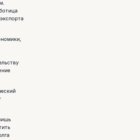
м.
аботица
 экспорта
ономики,
ельству
ение
ческий
т
лишь
тить
олга