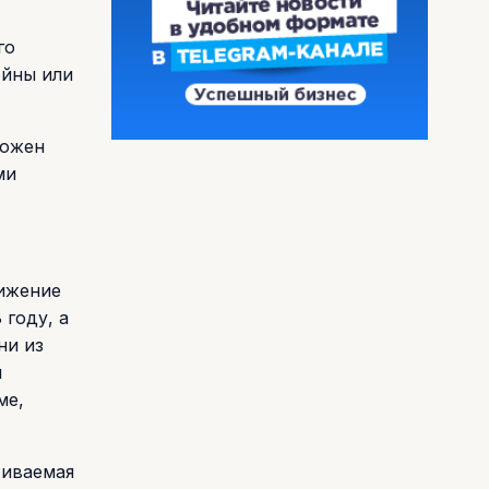
го
ойны или
можен
ми
нижение
 году, а
ни из
и
ме,
живаемая