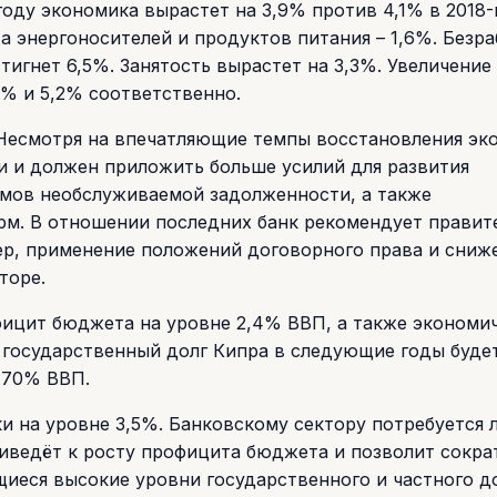
году экономика вырастет на 3,9% против 4,1% в 2018-
та энергоносителей и продуктов питания – 1,6%. Безр
стигнет 6,5%. Занятость вырастет на 3,3%. Увеличение
7% и 5,2% соответственно.
есмотря на впечатляющие темпы восстановления эк
и и должен приложить больше усилий для развития
ёмов необслуживаемой задолженности, а также
рм. В отношении последних банк рекомендует правит
мер, применение положений договорного права и сниж
торе.
фицит бюджета на уровне 2,4% ВВП, а также экономи
 государственный долг Кипра в следующие годы буде
в 70% ВВП.
и на уровне 3,5%. Банковскому сектору потребуется 
иведёт к росту профицита бюджета и позволит сокра
щиеся высокие уровни государственного и частного д