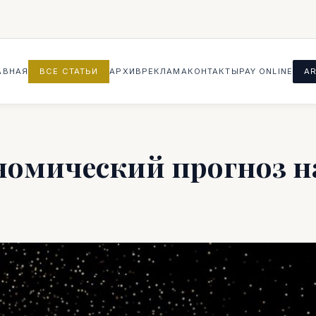
АВНАЯ
ВСЕ СТАТЬИ
АРХИВ
РЕКЛАМА
КОНТАКТЫ
PAY ONLINE
AR
номический прогноз н