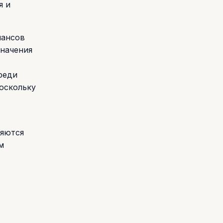
я и
нансов
значения
реди
оскольку
ляются
м