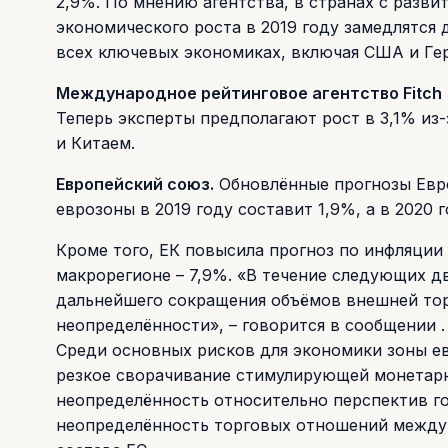
2,9%. По мнению агентства, в странах с разв
экономического роста в 2019 году замедлятся 
всех ключевых экономиках, включая США и Ге
Международное рейтинговое агентство Fitch
Теперь эксперты предполагают рост в 3,1% и
и Китаем.
Европейский союз.
Обновлённые прогнозы Евро
еврозоны в 2019 году составит 1,9%, а в 2020 
Кроме того, ЕК повысила прогноз по инфляции 
макрорегионе – 7,9%. «В течение следующих д
дальнейшего сокращения объёмов внешней тор
неопределённости», – говорится в сообщении .
Среди основных рисков для экономики зоны ев
резкое сворачивание стимулирующей монетар
неопределённость относительно перспектив г
неопределённость торговых отношений между 