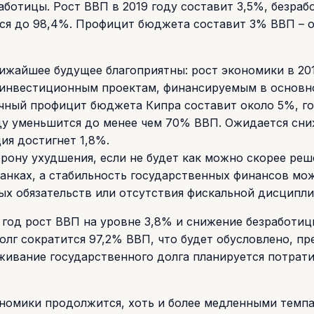
ботицы. Рост ВВП в 2019 году составит 3,5%, безраб
ится до 98,4%. Профицит бюджета составит 3% ВВП – 
жайшее будущее благоприятны: рост экономики в 20
 и инвестиционным проектам, финансируемым в основн
ичный профицит бюджета Кипра составит около 5%, г
оду уменьшится до менее чем 70% ВВП. Ожидается сн
ия достигнет 1,8%.
рону ухудшения, если не будет как можно скорее реш
анках, а стабильность государственных финансов мо
х обязательств или отсутствия фискальной дисципли
 год рост ВВП на уровне 3,8% и снижение безработиц
лг сократится 97,2% ВВП, что будет обусловлено, п
уживание государственного долга планируется потрати
кономики продолжится, хоть и более медленными темп