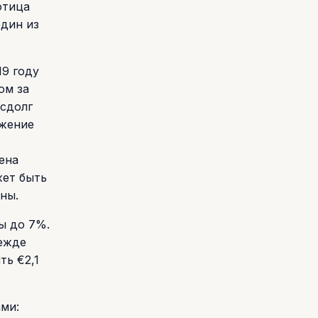
отица
один из
19 году
ом за
осдолг
ижение
ена
жет быть
ны.
ы до 7%.
режде
ть €2,1
ами: