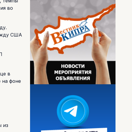
, темпы
ия во
ду.
между США
П
це в
 на фоне
 из