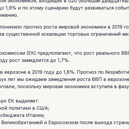
итой экономикой, входящих в G20 (Большая двадцатка)
до 1,9% и по этому сценарию будут развиваться событ
рманию.
понизило прогноз роста мировой экономики в 2019 го
з-за существенной эскалации торговых ограничений 
комиссии (ЕК) предполагают, что рост реального ВВ
году рост замедлится до 1,7%.
в еврозоне в 2019 году до 1,8%. Прогноз по безработи
вух лет мы ожидаем замедления роста ВВП в еврозоне
говли, поскольку мировая экономика вступила в фазу
ро ЕК выделяет:
ной политики в США;
осбюджета Италии;
Великобританией и Евросоюзом после выхода страны