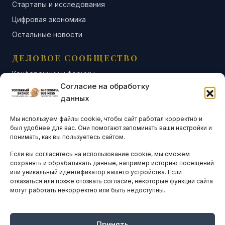
Стартапы и исследования
Цифровая экономика
Остальные новости
ДЕЛОВОЕ СООБЩЕСТВО
Конференции и форумы
Согласие на обработку
Бизнес-клубы и ассоциации
данных
Остальные новости
Мы используем файлы cookie, чтобы сайт работал корректно и
АНАЛИТИКА И СТАТИСТИКА
был удобнее для вас. Они помогают запоминать ваши настройки и
понимать, как вы пользуетесь сайтом.
Если вы согласитесь на использование cookie, мы сможем
ARTICLES IN ENGLISH
сохранять и обрабатывать данные, например историю посещений
или уникальный идентификатор вашего устройства. Если
отказаться или позже отозвать согласие, некоторые функции сайта
НАВИГАЦИЯ
могут работать некорректно или быть недоступны.
Архив материалов
Рекламные услуги
Принять