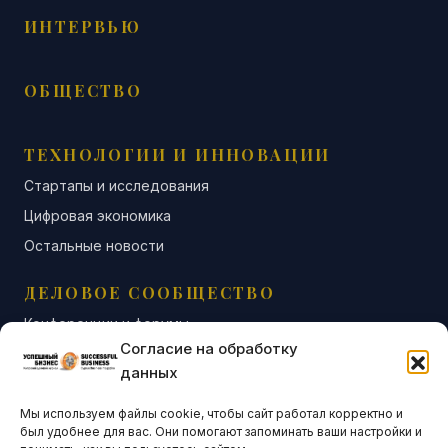
ИНТЕРВЬЮ
ОБЩЕСТВО
ТЕХНОЛОГИИ И ИННОВАЦИИ
Стартапы и исследования
Цифровая экономика
Остальные новости
ДЕЛОВОЕ СООБЩЕСТВО
Конференции и форумы
Согласие на обработку
Бизнес-клубы и ассоциации
данных
Остальные новости
Мы используем файлы cookie, чтобы сайт работал корректно и
АНАЛИТИКА И СТАТИСТИКА
был удобнее для вас. Они помогают запоминать ваши настройки и