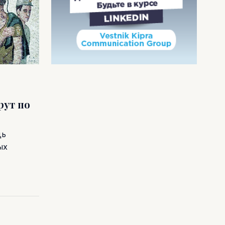
ут по
дь
ых