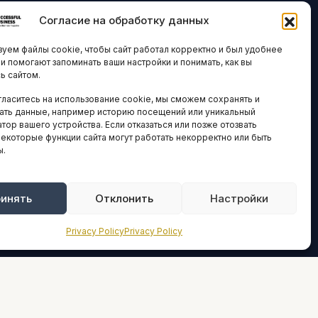
Согласие на обработку данных
ЛОГИИ И
ARTICLES IN
уем файлы cookie, чтобы сайт работал корректно и был удобнее
ВАЦИИ
ENGLISH
ни помогают запоминать ваши настройки и понимать, как вы
ь сайтом.
 исследования
гласитесь на использование cookie, мы сможем сохранять и
кономика
НАВИГАЦИЯ
ать данные, например историю посещений или уникальный
тор вашего устройства. Если отказаться или позже отозвать
новости
Архив материалов
некоторые функции сайта могут работать некорректно или быть
ы.
Рекламные услуги
ОЕ
ЕСТВО
Оплата онлайн
и и форумы
инять
Отклонить
Настройки
ПРАВОВАЯ
ы и ассоциации
ИНФОРМАЦИЯ
Privacy Policy
Privacy Policy
новости
Terms And Conditions
Privacy Policy
ТИКА И
СТИКА
About
Sources We Use