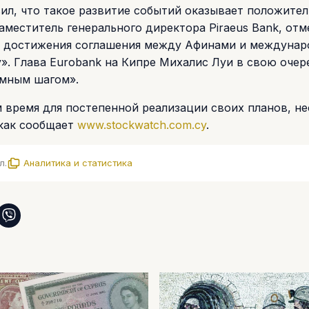
вил, что такое развитие событий оказывает положите
аместитель генерального директора Piraeus Bank, отм
ле достижения соглашения между Афинами и междуна
». Глава Eurobank на Кипре Михалис Луи в свою очер
омным шагом».
 время для постепенной реализации своих планов, н
 как сообщает
www.stockwatch.com.cy
.
л.
Аналитика и статистика