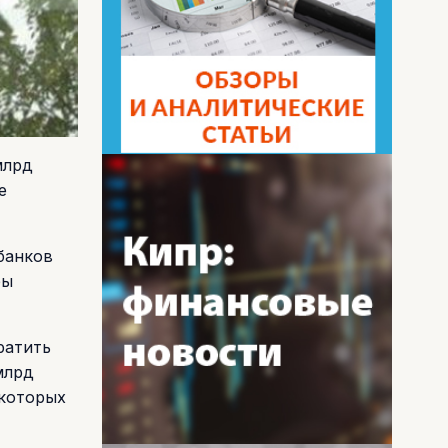
млрд
е
банков
бы
ратить
млрд
 которых