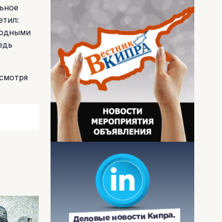
льное
етил:
родными
едь
есмотря