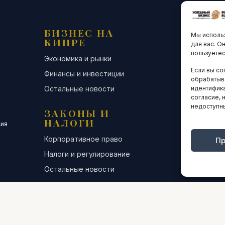
БИЗНЕС НА
ТЕХНО
Мы использ
КИПРЕ
ИННО
для вас. О
пользуетес
Экономика и рынки
Стартапы и
Если вы со
Финансы и инвестиции
Цифровая э
обрабатыв
идентифика
Остальные новости
Остальные 
согласие, 
недоступн
ЗАКОНЫ И
ДЕЛОВ
НАЛОГИ
СООБЩ
сия
Корпоративное право
Конференци
Пр
Налоги и регулирование
Бизнес-клуб
Остальные новости
Остальные 
ИНТЕРВЬЮ
АНАЛИ
СТАТИ