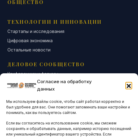
ОБЩЕСТВО
ТЕХНОЛОГИИ И ИННОВАЦИИ
Стартапы и исследования
Цифровая экономика
Остальные новости
ДЕЛОВОЕ СООБЩЕСТВО
Конференции и форумы
Согласие на обработку
Бизнес-клубы и ассоциации
данных
Остальные новости
Мы используем файлы cookie, чтобы сайт работал корректно и
АНАЛИТИКА И СТАТИСТИКА
был удобнее для вас. Они помогают запоминать ваши настройки и
понимать, как вы пользуетесь сайтом.
Если вы согласитесь на использование cookie, мы сможем
ARTICLES IN ENGLISH
сохранять и обрабатывать данные, например историю посещений
или уникальный идентификатор вашего устройства. Если