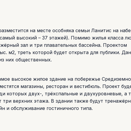
2 разместится на месте особняка семьи Ланитис на наб
(самый высокий – 37 этажей). Помимо жилья класса л
ажёрный зал и три плавательных бассейна. Проектом
с. м2, треть которой будет открыта для публики. Да
из них общественных.
амое высокое жилое здание на побережье Средиземно
местятся магазины, ресторан и вестибюль. Проект буд
ди которых двух-, трёхспальные и двухуровневые, а 
 три верхних этажа. В здании также будут тренажёрн
йн и обслуживание гостиничного типа.