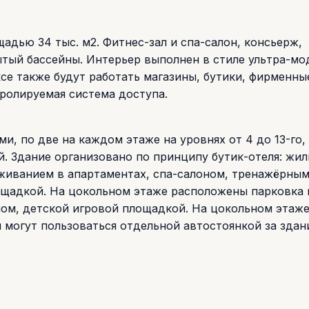
адью 34 тыс. м2. Фитнес-зал и спа-салон, консьерж,
тый бассейны. Интерьер выполнен в стиле ультра-мо
се также будут работать магазины, бутики, фирменны
тролируемая система доступа.
ми, по две на каждом этаже на уровнях от 4 до 13-го,
й. Здание организовано по принципу бутик-отеля: жи
уживанием в апартаментах, спа-салоном, тренажёрным
ощадкой. На цокольном этаже расположены парковка 
ном, детской игровой площадкой. На цокольном этаж
 могут пользоваться отдельной автостоянкой за здан