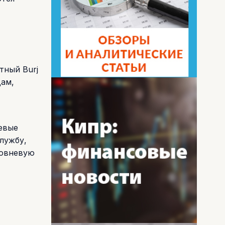
тный Burj
дам,
евые
лужбу,
ровневую