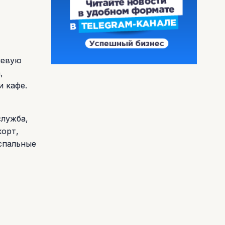
невую
,
и кафе.
служба,
корт,
хспальные