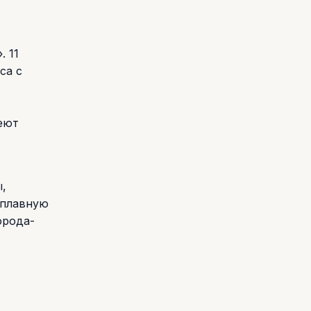
 11
са с
еют
,
 плавную
орода-