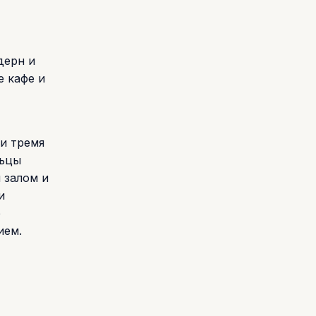
дерн и
е кафе и
 и тремя
льцы
 залом и
и
е
ием.