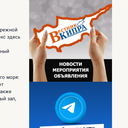
ережной
юкс здесь
нный
го моря:
ет
также
ый зал,