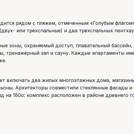
дится рядом с пляжем, отмеченным «Голубым флагом».
(двух- или трёхспальные) и два трёхспальных пентхау
ые зоны, охраняемый доступ, плавательный бассейн,
ты, тренажёрный зал и сауну. Каждые апартаменты им
же.
дет включать два жилых многоэтажных дома, магазины
льоны. Архитекторы совместили стеклянные фасады и
д на 180о: комплекс расположен в районе древнего г