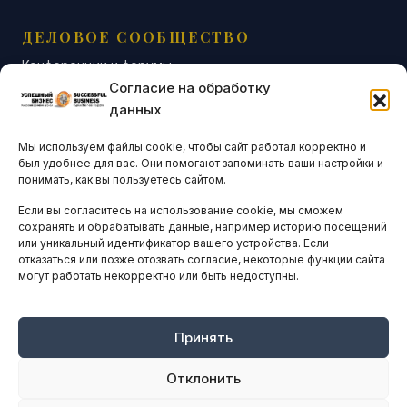
ДЕЛОВОЕ СООБЩЕСТВО
Конференции и форумы
Согласие на обработку
Бизнес-клубы и ассоциации
данных
Остальные новости
Мы используем файлы cookie, чтобы сайт работал корректно и
АНАЛИТИКА И СТАТИСТИКА
был удобнее для вас. Они помогают запоминать ваши настройки и
понимать, как вы пользуетесь сайтом.
Если вы согласитесь на использование cookie, мы сможем
ARTICLES IN ENGLISH
сохранять и обрабатывать данные, например историю посещений
или уникальный идентификатор вашего устройства. Если
отказаться или позже отозвать согласие, некоторые функции сайта
могут работать некорректно или быть недоступны.
НАВИГАЦИЯ
Архив материалов
Рекламные услуги
Принять
Оплата онлайн
Отклонить
ПРАВОВАЯ ИНФОРМАЦИЯ