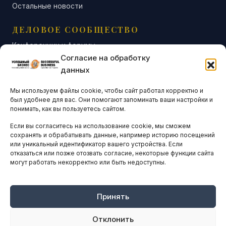
Остальные новости
ДЕЛОВОЕ СООБЩЕСТВО
Конференции и форумы
Согласие на обработку
Бизнес-клубы и ассоциации
данных
Остальные новости
Мы используем файлы cookie, чтобы сайт работал корректно и
АНАЛИТИКА И СТАТИСТИКА
был удобнее для вас. Они помогают запоминать ваши настройки и
понимать, как вы пользуетесь сайтом.
Если вы согласитесь на использование cookie, мы сможем
ARTICLES IN ENGLISH
сохранять и обрабатывать данные, например историю посещений
или уникальный идентификатор вашего устройства. Если
отказаться или позже отозвать согласие, некоторые функции сайта
НАВИГАЦИЯ
могут работать некорректно или быть недоступны.
Архив материалов
Рекламные услуги
Принять
Оплата онлайн
Отклонить