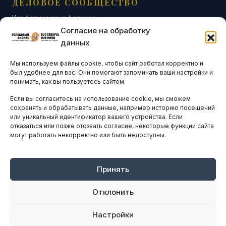
ДЕЛОВОЕ СООБЩЕСТВО
Конференции и форумы
Согласие на обработку
Бизнес-клубы и ассоциации
данных
Остальные новости
Мы используем файлы cookie, чтобы сайт работал корректно и
АНАЛИТИКА И СТАТИСТИКА
был удобнее для вас. Они помогают запоминать ваши настройки и
понимать, как вы пользуетесь сайтом.
Если вы согласитесь на использование cookie, мы сможем
ARTICLES IN ENGLISH
сохранять и обрабатывать данные, например историю посещений
или уникальный идентификатор вашего устройства. Если
отказаться или позже отозвать согласие, некоторые функции сайта
могут работать некорректно или быть недоступны.
НАВИГАЦИЯ
Архив материалов
Рекламные услуги
Принять
Оплата онлайн
Отклонить
ПРАВОВАЯ ИНФОРМАЦИЯ
Настройки
Terms And Conditions