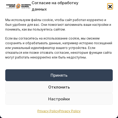
Конференции и форумы
Согласие на обработку
Бизнес-клубы и ассоциации
данных
Остальные новости
Мы используем файлы cookie, чтобы сайт работал корректно и
был удобнее для вас. Они помогают запоминать ваши настройки и
АНАЛИТИКА И СТАТИСТИКА
понимать, как вы пользуетесь сайтом.
Если вы согласитесь на использование cookie, мы сможем
сохранять и обрабатывать данные, например историю посещений
ARTICLES IN ENGLISH
или уникальный идентификатор вашего устройства. Если
отказаться или позже отозвать согласие, некоторые функции сайта
могут работать некорректно или быть недоступны.
НАВИГАЦИЯ
Архив материалов
Принять
Рекламные услуги
Отклонить
Оплата онлайн
Настройки
ПРАВОВАЯ ИНФОРМАЦИЯ
Terms And Conditions
Privacy Policy
Privacy Policy
Privacy Policy