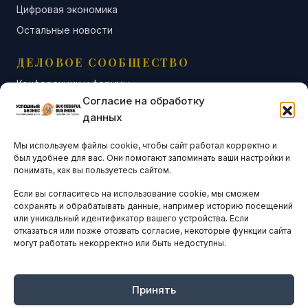
Цифровая экономика
Остальные новости
ДЕЛОВОЕ СООБЩЕСТВО
Конференции и форумы
Согласие на обработку
Бизнес-клубы и ассоциации
данных
Остальные новости
Мы используем файлы cookie, чтобы сайт работал корректно и
АНАЛИТИКА И СТАТИСТИКА
был удобнее для вас. Они помогают запоминать ваши настройки и
понимать, как вы пользуетесь сайтом.
Если вы согласитесь на использование cookie, мы сможем
ARTICLES IN ENGLISH
сохранять и обрабатывать данные, например историю посещений
или уникальный идентификатор вашего устройства. Если
отказаться или позже отозвать согласие, некоторые функции сайта
могут работать некорректно или быть недоступны.
НАВИГАЦИЯ
Архив материалов
Рекламные услуги
Принять
Оплата онлайн