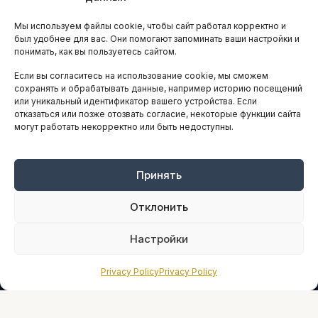
Остальные новости
Мы используем файлы cookie, чтобы сайт работал корректно и
АНАЛИТИКА И СТАТИСТИКА
был удобнее для вас. Они помогают запоминать ваши настройки и
понимать, как вы пользуетесь сайтом.
Если вы согласитесь на использование cookie, мы сможем
ARTICLES IN ENGLISH
сохранять и обрабатывать данные, например историю посещений
или уникальный идентификатор вашего устройства. Если
отказаться или позже отозвать согласие, некоторые функции сайта
могут работать некорректно или быть недоступны.
НАВИГАЦИЯ
Архив материалов
Рекламные услуги
Принять
Оплата онлайн
Отклонить
ПРАВОВАЯ ИНФОРМАЦИЯ
Настройки
Terms And Conditions
Privacy Policy
Privacy Policy
Privacy Policy
About
Sources We Use