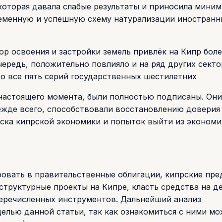
которая давала слабые результаты и приносила мини
ременную и успешную схему натурализации иностранн
тор освоения и застройки земель привлёк на Кипр боле
чередь, положительно повлияло и на ряд других сект
то все пять серий государственных шестилетних
настоящего момента, были полностью подписаны. Они
ежде всего, способствовали восстановлению доверия
ска кипрской экономики и попыток выйти из экономи
овать в правительственные облигации, кипрские пре
труктурные проекты на Кипре, класть средства на д
перечисленных инструментов. Дальнейший анализ
елью данной статьи, так как ознакомиться с ними мо