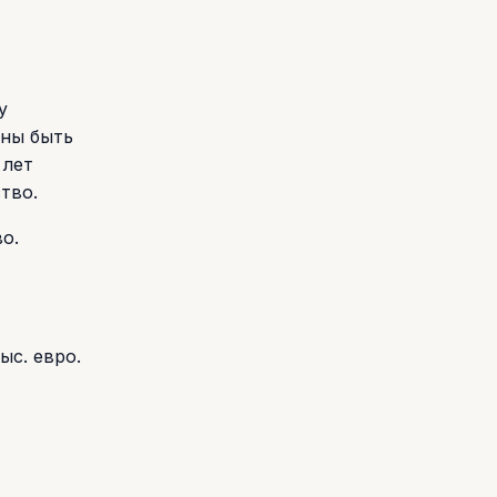
у
жны быть
 лет
тво.
о.
ыс. евро.