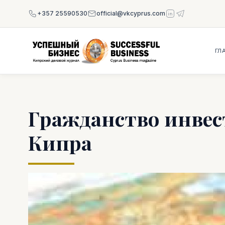
+357 25590530
official@vkcyprus.com
ГЛ
Гражданство инвес
Кипра