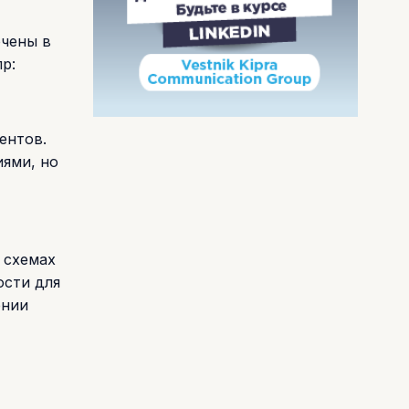
чены в
р:
ентов.
иями, но
 схемах
ости для
ении