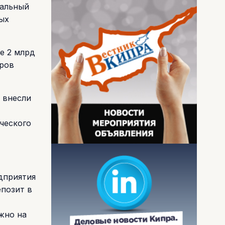
мальный
ых
е 2 млрд
оров
 внесли
ческого
дприятия
епозит в
жно на