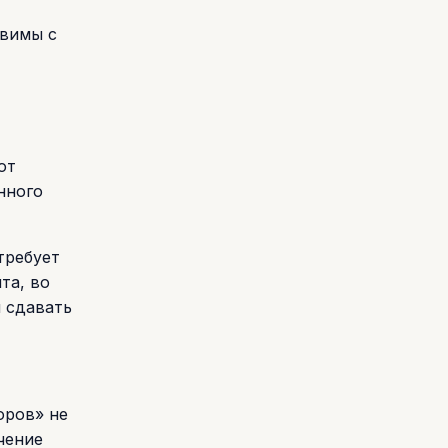
авимы с
от
нного
требует
та, во
и сдавать
оров» не
чение