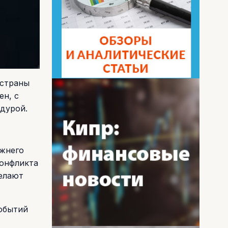
 страны
ен, с
едурой.
ижнего
конфликта
делают
событий