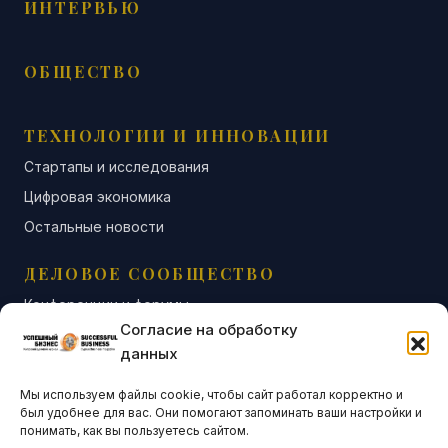
ИНТЕРВЬЮ
ОБЩЕСТВО
ТЕХНОЛОГИИ И ИННОВАЦИИ
Стартапы и исследования
Цифровая экономика
Остальные новости
ДЕЛОВОЕ СООБЩЕСТВО
Конференции и форумы
Согласие на обработку
Бизнес-клубы и ассоциации
данных
Остальные новости
Мы используем файлы cookie, чтобы сайт работал корректно и
АНАЛИТИКА И СТАТИСТИКА
был удобнее для вас. Они помогают запоминать ваши настройки и
понимать, как вы пользуетесь сайтом.