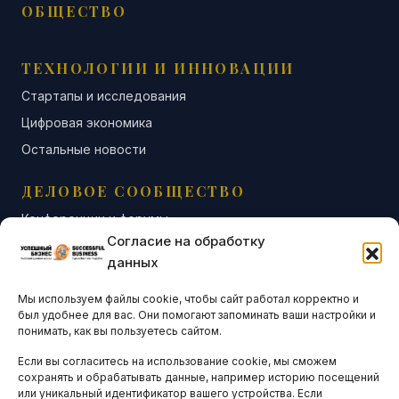
ОБЩЕСТВО
ТЕХНОЛОГИИ И ИННОВАЦИИ
Стартапы и исследования
Цифровая экономика
Остальные новости
ДЕЛОВОЕ СООБЩЕСТВО
Конференции и форумы
Согласие на обработку
Бизнес-клубы и ассоциации
данных
Остальные новости
Мы используем файлы cookie, чтобы сайт работал корректно и
АНАЛИТИКА И СТАТИСТИКА
был удобнее для вас. Они помогают запоминать ваши настройки и
понимать, как вы пользуетесь сайтом.
Если вы согласитесь на использование cookie, мы сможем
ARTICLES IN ENGLISH
сохранять и обрабатывать данные, например историю посещений
или уникальный идентификатор вашего устройства. Если