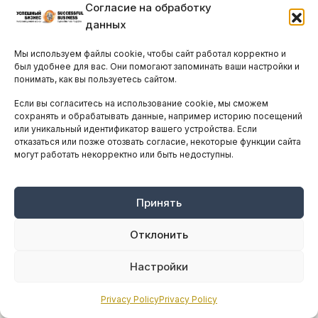
Согласие на обработку
годами в ответ на международный
данных
финансовый кризис, относительный рост в
Мы используем файлы cookie, чтобы сайт работал корректно и
секторах финансов и недвижимости
был удобнее для вас. Они помогают запоминать ваши настройки и
сохранялся.
понимать, как вы пользуетесь сайтом.
Если вы согласитесь на использование cookie, мы сможем
При любой экономической депрессии
сохранять и обрабатывать данные, например историю посещений
управление экономическим ростом обычно
или уникальный идентификатор вашего устройства. Если
отказаться или позже отозвать согласие, некоторые функции сайта
характеризуется антикризисными мерами.
могут работать некорректно или быть недоступны.
Пока в государственном секторе слабо
реагируют, в то время как частный сектор
Принять
ведёт реструктуризацию и снижение доли
заёмных средств так быстро, насколько это
Отклонить
возможно.
Настройки
Кипрский «политический паралич»
продолжается.
Privacy Policy
Privacy Policy