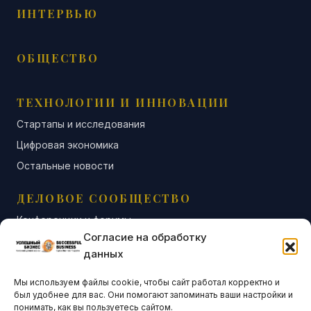
ИНТЕРВЬЮ
ОБЩЕСТВО
ТЕХНОЛОГИИ И ИННОВАЦИИ
Стартапы и исследования
Цифровая экономика
Остальные новости
ДЕЛОВОЕ СООБЩЕСТВО
Конференции и форумы
Согласие на обработку
Бизнес-клубы и ассоциации
данных
Остальные новости
Мы используем файлы cookie, чтобы сайт работал корректно и
АНАЛИТИКА И СТАТИСТИКА
был удобнее для вас. Они помогают запоминать ваши настройки и
понимать, как вы пользуетесь сайтом.