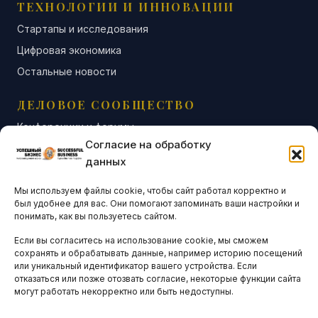
ТЕХНОЛОГИИ И ИННОВАЦИИ
Стартапы и исследования
Цифровая экономика
Остальные новости
ДЕЛОВОЕ СООБЩЕСТВО
Конференции и форумы
Согласие на обработку
Бизнес-клубы и ассоциации
данных
Остальные новости
Мы используем файлы cookie, чтобы сайт работал корректно и
АНАЛИТИКА И СТАТИСТИКА
был удобнее для вас. Они помогают запоминать ваши настройки и
понимать, как вы пользуетесь сайтом.
Если вы согласитесь на использование cookie, мы сможем
ARTICLES IN ENGLISH
сохранять и обрабатывать данные, например историю посещений
или уникальный идентификатор вашего устройства. Если
отказаться или позже отозвать согласие, некоторые функции сайта
могут работать некорректно или быть недоступны.
НАВИГАЦИЯ
Архив материалов