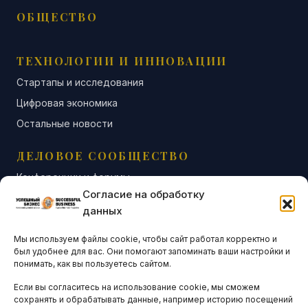
ОБЩЕСТВО
ТЕХНОЛОГИИ И ИННОВАЦИИ
Стартапы и исследования
Цифровая экономика
Остальные новости
ДЕЛОВОЕ СООБЩЕСТВО
Конференции и форумы
Согласие на обработку
Бизнес-клубы и ассоциации
данных
Остальные новости
Мы используем файлы cookie, чтобы сайт работал корректно и
АНАЛИТИКА И СТАТИСТИКА
был удобнее для вас. Они помогают запоминать ваши настройки и
понимать, как вы пользуетесь сайтом.
Если вы согласитесь на использование cookie, мы сможем
ARTICLES IN ENGLISH
сохранять и обрабатывать данные, например историю посещений