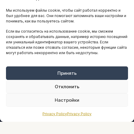
Остальные новости
Мы используем файлы cookie, чтобы сайт работал корректно и
АНАЛИТИКА И СТАТИСТИКА
был удобнее для вас. Они помогают запоминать ваши настройки и
понимать, как вы пользуетесь сайтом.
Если вы согласитесь на использование cookie, мы сможем
ARTICLES IN ENGLISH
сохранять и обрабатывать данные, например историю посещений
или уникальный идентификатор вашего устройства. Если
отказаться или позже отозвать согласие, некоторые функции сайта
могут работать некорректно или быть недоступны.
НАВИГАЦИЯ
Архив материалов
Рекламные услуги
Принять
Оплата онлайн
Отклонить
ПРАВОВАЯ ИНФОРМАЦИЯ
Настройки
Terms And Conditions
Privacy Policy
Privacy Policy
Privacy Policy
About
Sources We Use