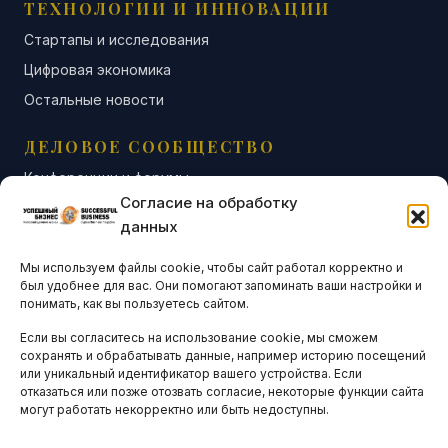
ТЕХНОЛОГИИ И ИННОВАЦИИ
Стартапы и исследования
Цифровая экономика
Остальные новости
ДЕЛОВОЕ СООБЩЕСТВО
Конференции и форумы
Согласие на обработку
Бизнес-клубы и ассоциации
данных
Остальные новости
Мы используем файлы cookie, чтобы сайт работал корректно и
АНАЛИТИКА И СТАТИСТИКА
был удобнее для вас. Они помогают запоминать ваши настройки и
понимать, как вы пользуетесь сайтом.
Если вы согласитесь на использование cookie, мы сможем
ARTICLES IN ENGLISH
сохранять и обрабатывать данные, например историю посещений
или уникальный идентификатор вашего устройства. Если
отказаться или позже отозвать согласие, некоторые функции сайта
могут работать некорректно или быть недоступны.
НАВИГАЦИЯ
Архив материалов