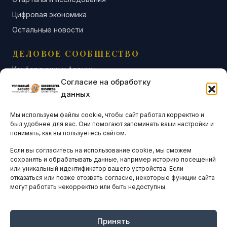
Цифровая экономика
Остальные новости
ДЕЛОВОЕ СООБЩЕСТВО
Конференции и форумы
Согласие на обработку
Бизнес-клубы и ассоциации
данных
Остальные новости
Мы используем файлы cookie, чтобы сайт работал корректно и
АНАЛИТИКА И СТАТИСТИКА
был удобнее для вас. Они помогают запоминать ваши настройки и
понимать, как вы пользуетесь сайтом.
Если вы согласитесь на использование cookie, мы сможем
ARTICLES IN ENGLISH
сохранять и обрабатывать данные, например историю посещений
или уникальный идентификатор вашего устройства. Если
отказаться или позже отозвать согласие, некоторые функции сайта
могут работать некорректно или быть недоступны.
НАВИГАЦИЯ
Архив материалов
Рекламные услуги
Принять