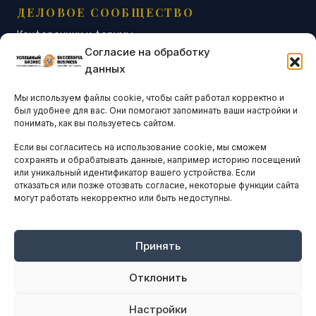
ДЕЛОВОЕ СООБЩЕСТВО
Конференции и форумы
Согласие на обработку
Бизнес-клубы и ассоциации
данных
Остальные новости
Мы используем файлы cookie, чтобы сайт работал корректно и
АНАЛИТИКА И СТАТИСТИКА
был удобнее для вас. Они помогают запоминать ваши настройки и
понимать, как вы пользуетесь сайтом.
Если вы согласитесь на использование cookie, мы сможем
ARTICLES IN ENGLISH
сохранять и обрабатывать данные, например историю посещений
или уникальный идентификатор вашего устройства. Если
отказаться или позже отозвать согласие, некоторые функции сайта
НАВИГАЦИЯ
могут работать некорректно или быть недоступны.
Архив материалов
Рекламные услуги
Принять
Оплата онлайн
Отклонить
ПРАВОВАЯ ИНФОРМАЦИЯ
Настройки