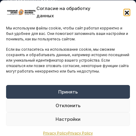
Конференции и форумы
Согласие на обработку
Бизнес-клубы и ассоциации
данных
Остальные новости
Мы используем файлы cookie, чтобы сайт работал корректно и
АНАЛИТИКА И СТАТИСТИКА
был удобнее для вас. Они помогают запоминать ваши настройки и
понимать, как вы пользуетесь сайтом.
Если вы согласитесь на использование cookie, мы сможем
ARTICLES IN ENGLISH
сохранять и обрабатывать данные, например историю посещений
или уникальный идентификатор вашего устройства. Если
отказаться или позже отозвать согласие, некоторые функции сайта
могут работать некорректно или быть недоступны.
НАВИГАЦИЯ
Архив материалов
Рекламные услуги
Принять
Оплата онлайн
Отклонить
ПРАВОВАЯ ИНФОРМАЦИЯ
Настройки
Terms And Conditions
Privacy Policy
Privacy Policy
Privacy Policy