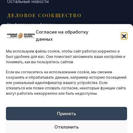
Остальные новости
ДЕЛОВОЕ СООБЩЕСТВО
Конференции и форумы
Согласие на обработку
Бизнес-клубы и ассоциации
данных
Остальные новости
Мы используем файлы cookie, чтобы сайт работал корректно и
АНАЛИТИКА И СТАТИСТИКА
был удобнее для вас. Они помогают запоминать ваши настройки и
понимать, как вы пользуетесь сайтом.
Если вы согласитесь на использование cookie, мы сможем
ARTICLES IN ENGLISH
сохранять и обрабатывать данные, например историю посещений
или уникальный идентификатор вашего устройства. Если
отказаться или позже отозвать согласие, некоторые функции сайта
могут работать некорректно или быть недоступны.
НАВИГАЦИЯ
Архив материалов
Рекламные услуги
Принять
Оплата онлайн
Отклонить