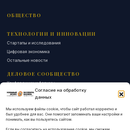
ОБЩЕСТВО
ТЕХНОЛОГИИ И ИННОВАЦИИ
Стартапы и исследования
Цифровая экономика
Остальные новости
ДЕЛОВОЕ СООБЩЕСТВО
Конференции и форумы
Согласие на обработку
Бизнес-клубы и ассоциации
данных
Остальные новости
Мы используем файлы cookie, чтобы сайт работал корректно и
АНАЛИТИКА И СТАТИСТИКА
был удобнее для вас. Они помогают запоминать ваши настройки и
понимать, как вы пользуетесь сайтом.
Если вы согласитесь на использование cookie, мы сможем