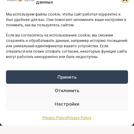
данных
Остальные новости
Мы используем файлы cookie, чтобы сайт работал корректно и
АНАЛИТИКА И СТАТИСТИКА
был удобнее для вас. Они помогают запоминать ваши настройки и
понимать, как вы пользуетесь сайтом.
Если вы согласитесь на использование cookie, мы сможем
ARTICLES IN ENGLISH
сохранять и обрабатывать данные, например историю посещений
или уникальный идентификатор вашего устройства. Если
отказаться или позже отозвать согласие, некоторые функции сайта
могут работать некорректно или быть недоступны.
НАВИГАЦИЯ
Архив материалов
Рекламные услуги
Принять
Оплата онлайн
Отклонить
ПРАВОВАЯ ИНФОРМАЦИЯ
Настройки
Terms And Conditions
Privacy Policy
Privacy Policy
Privacy Policy
About