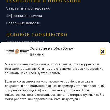
ТЕХНОЛОГИИ И ИННОВАЦИИ
Стартапы и исследования
Цифровая экономика
Остальные новости
ДЕЛОВОЕ СООБЩЕСТВО
Конференции и форумы
Согласие на обработку
Бизнес-клубы и ассоциации
данных
Остальные новости
Мы используем файлы cookie, чтобы сайт работал корректно и
АНАЛИТИКА И СТАТИСТИКА
был удобнее для вас. Они помогают запоминать ваши настройки и
понимать, как вы пользуетесь сайтом.
Если вы согласитесь на использование cookie, мы сможем
ARTICLES IN ENGLISH
сохранять и обрабатывать данные, например историю посещений
или уникальный идентификатор вашего устройства. Если
отказаться или позже отозвать согласие, некоторые функции сайта
могут работать некорректно или быть недоступны.
НАВИГАЦИЯ
Архив материалов