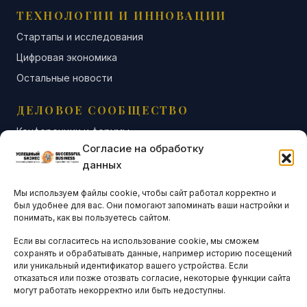
ТЕХНОЛОГИИ И ИННОВАЦИИ
Стартапы и исследования
Цифровая экономика
Остальные новости
ДЕЛОВОЕ СООБЩЕСТВО
Конференции и форумы
Согласие на обработку
Бизнес-клубы и ассоциации
данных
Остальные новости
Мы используем файлы cookie, чтобы сайт работал корректно и
АНАЛИТИКА И СТАТИСТИКА
был удобнее для вас. Они помогают запоминать ваши настройки и
понимать, как вы пользуетесь сайтом.
Если вы согласитесь на использование cookie, мы сможем
ARTICLES IN ENGLISH
сохранять и обрабатывать данные, например историю посещений
или уникальный идентификатор вашего устройства. Если
отказаться или позже отозвать согласие, некоторые функции сайта
могут работать некорректно или быть недоступны.
НАВИГАЦИЯ