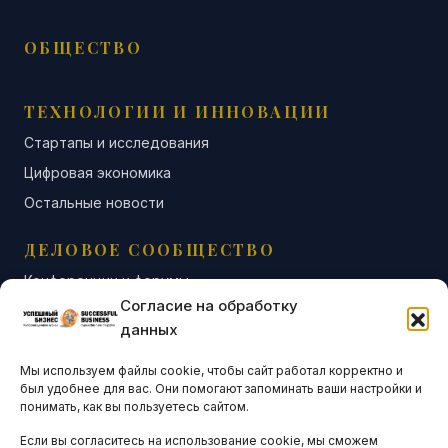
ОБЩЕСТВО
ТЕХНОЛОГИИ И ИННОВАЦИИ
Стартапы и исследования
Цифровая экономика
Остальные новости
ДЕЛОВОЕ СООБЩЕСТВО
Конференции и форумы
Согласие на обработку
Бизнес-клубы и ассоциации
данных
Остальные новости
Мы используем файлы cookie, чтобы сайт работал корректно и
АНАЛИТИКА И СТАТИСТИКА
был удобнее для вас. Они помогают запоминать ваши настройки и
понимать, как вы пользуетесь сайтом.
Если вы согласитесь на использование cookie, мы сможем