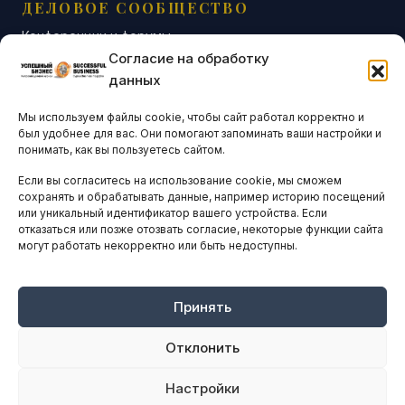
ДЕЛОВОЕ СООБЩЕСТВО
Конференции и форумы
Согласие на обработку
Бизнес-клубы и ассоциации
данных
Остальные новости
Мы используем файлы cookie, чтобы сайт работал корректно и
АНАЛИТИКА И СТАТИСТИКА
был удобнее для вас. Они помогают запоминать ваши настройки и
понимать, как вы пользуетесь сайтом.
Если вы согласитесь на использование cookie, мы сможем
ARTICLES IN ENGLISH
сохранять и обрабатывать данные, например историю посещений
или уникальный идентификатор вашего устройства. Если
отказаться или позже отозвать согласие, некоторые функции сайта
могут работать некорректно или быть недоступны.
НАВИГАЦИЯ
Архив материалов
Рекламные услуги
Принять
Оплата онлайн
Отклонить
ПРАВОВАЯ ИНФОРМАЦИЯ
Настройки
Terms And Conditions