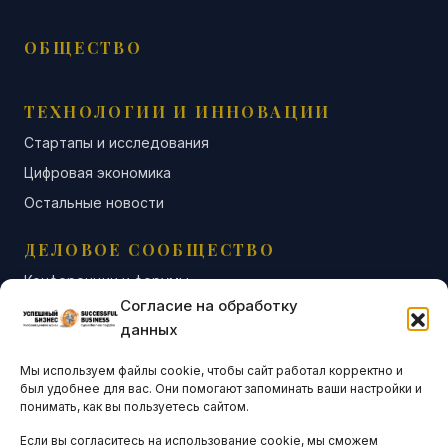
ОБЩЕСТВО
ТЕХНОЛОГИИ И ИННОВАЦИИ
Стартапы и исследования
Цифровая экономика
Остальные новости
ДЕЛОВОЕ СООБЩЕСТВО
Конференции и форумы
Согласие на обработку
Бизнес-клубы и ассоциации
данных
Остальные новости
Мы используем файлы cookie, чтобы сайт работал корректно и
АНАЛИТИКА И СТАТИСТИКА
был удобнее для вас. Они помогают запоминать ваши настройки и
понимать, как вы пользуетесь сайтом.
Если вы согласитесь на использование cookie, мы сможем