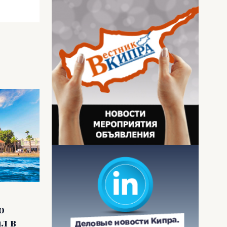
о
л в