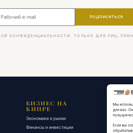
ПОДПИСАТЬСЯ
ОЙ КОНФИДЕНЦИАЛЬНОСТИ. ТОЛЬКО ДЛЯ ЛИЦ, ПРИ
БИЗНЕС НА
ТЕХНО
Мы использ
КИПРЕ
ИННО
для вас. О
пользуетес
Экономика и рынки
Стартапы и
Если вы со
Финансы и инвестиции
Цифровая э
обрабатыв