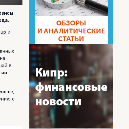
ервисы
ода.
oup и
ванных
на
чей в
гии
еньше,
ению с