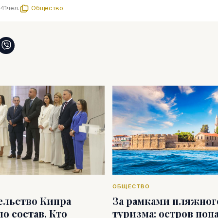
41
чел.
Общество
ОБЩЕСТВО
ельство Кипра
За рамками пляжног
о состав. Кто
туризма: остров попа