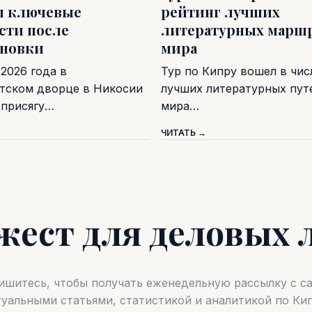
л ключевые
рейтинг лучших
сти после
литературных марш
ановки
мира
 2026 года в
Тур по Кипру вошел в чис
тском дворце в Никосии
лучших литературных пу
 присягу…
мира…
ЧИТАТЬ →
жест для деловых 
шитесь, чтобы получать еженедельную рассылку с 
туальными статьями, статистикой и аналитикой по Кип