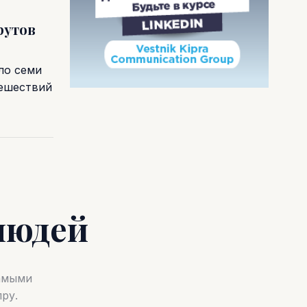
рутов
ло семи
тешествий
людей
самыми
ру.