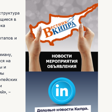
структура
ющиеся в
ока
ртапов и
миану,
ся на
ы и
мы
опейских
и
й», –