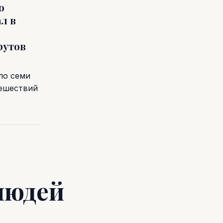
о
л в
рутов
ло семи
тешествий
людей