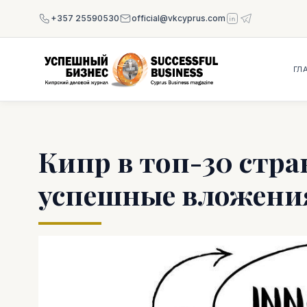
+357 25590530
official@vkcyprus.com
ГЛ
Кипр в топ-30 стр
успешные вложения