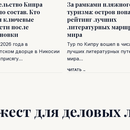
ельство Кипра
За рамками пляжног
о состав. Кто
туризма: остров попа
л ключевые
рейтинг лучших
сти после
литературных марш
ановки
мира
 2026 года в
Тур по Кипру вошел в чис
тском дворце в Никосии
лучших литературных пу
 присягу…
мира…
ЧИТАТЬ →
жест для деловых 