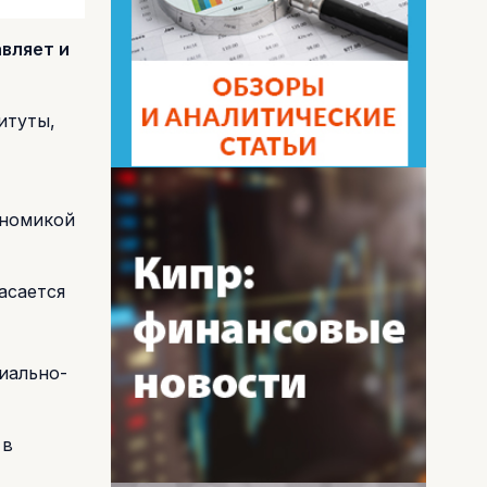
авляет и
итуты,
кономикой
асается
иально-
 в