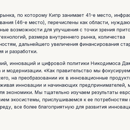
е рынка, по которому Кипр занимает 41-е место, инфра
ования (46-е место), перечислены как области, нужда
ьные возможности для улучшения с точки зрения прит
ехнологий, размера внутреннего рынка, количества
ностям, дальнейшего увеличения финансирования ста
я и разработки.
ний, инноваций и цифровой политики Никодимоса Да
а и модернизации. «Как правительство мы фокусируем
его, на преобразовании их в инновационные продукт
рживая инновации и начинающих предпринимателей, 
ля экономики. Мы тщательно изучаем результаты евр
ием экосистемы, прислушиваемся к ее потребностям 
еду, все более благоприятную для развития инноваци