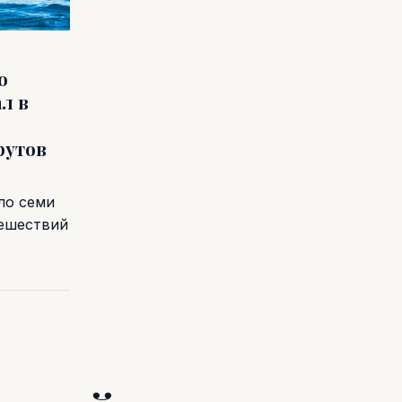
о
л в
рутов
ло семи
тешествий