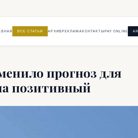
АВНАЯ
ВСЕ СТАТЬИ
АРХИВ
РЕКЛАМА
КОНТАКТЫ
PAY ONLINE
AR
сменило прогноз для
на позитивный