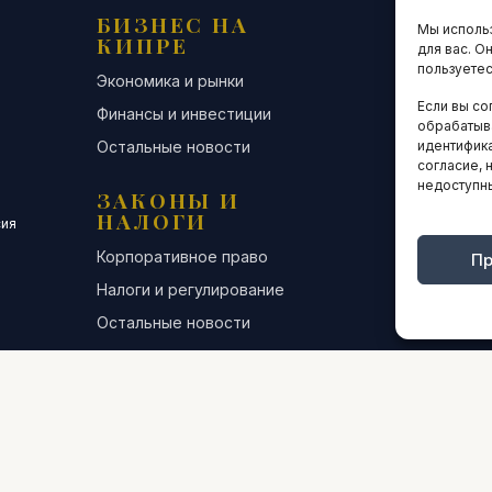
БИЗНЕС НА
ТЕХНО
Мы использ
КИПРЕ
ИННО
для вас. О
пользуетес
Экономика и рынки
Стартапы и
Если вы со
Финансы и инвестиции
Цифровая э
обрабатыв
Остальные новости
Остальные 
идентифика
согласие, 
недоступн
ЗАКОНЫ И
ДЕЛОВ
НАЛОГИ
СООБЩ
сия
Корпоративное право
Конференци
Пр
Налоги и регулирование
Бизнес-клуб
Остальные новости
Остальные 
ИНТЕРВЬЮ
АНАЛИ
СТАТИ
ОБЩЕСТВО