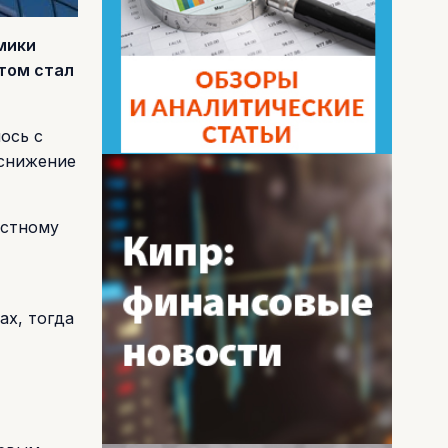
мики
том стал
ось с
 снижение
астному
ах, тогда