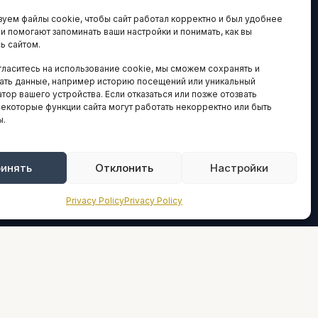
ЛОГИИ И
ARTICLES IN
уем файлы cookie, чтобы сайт работал корректно и был удобнее
ВАЦИИ
ENGLISH
ни помогают запоминать ваши настройки и понимать, как вы
ь сайтом.
 исследования
гласитесь на использование cookie, мы сможем сохранять и
кономика
НАВИГАЦИЯ
ать данные, например историю посещений или уникальный
новости
тор вашего устройства. Если отказаться или позже отозвать
Архив материалов
некоторые функции сайта могут работать некорректно или быть
ы.
Рекламные услуги
ОЕ
ЕСТВО
Оплата онлайн
и и форумы
инять
Отклонить
Настройки
ПРАВОВАЯ
ы и ассоциации
ИНФОРМАЦИЯ
Privacy Policy
Privacy Policy
новости
Terms And Conditions
Privacy Policy
ТИКА И
СТИКА
About
Sources We Use