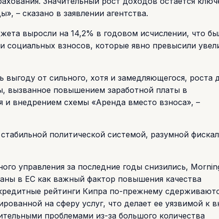
рахования. Значительный рост доходов остается клю
», – сказано в заявлении агентства.
жета выросли на 14,2% в годовом исчислении, что бы
и социальных взносов, которые явно превысили увел
выгоду от сильного, хотя и замедляющегося, роста 
ы, вызванное повышением заработной платы в
я и внедрением схемы «Аренда вместо взноса», –
 стабильной политической системой, разумной фиска
ного управления за последние годы снизились, Morning
аны в ЕС как важный фактор повышения качества
 кредитные рейтинги Кипра по-прежнему сдерживают
рованной на сферу услуг, что делает ее уязвимой к 
чительными проблемами из-за большого количества