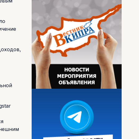
чевым
ло
ичение
доходов,
льной
star
ся
внешним