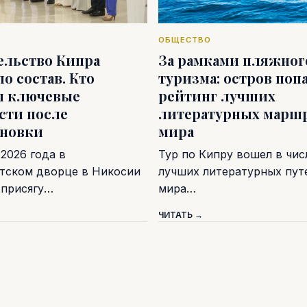
ОБЩЕСТВО
ельство Кипра
За рамками пляжног
о состав. Кто
туризма: остров попа
л ключевые
рейтинг лучших
сти после
литературных марш
ановки
мира
 2026 года в
Тур по Кипру вошел в чис
тском дворце в Никосии
лучших литературных пу
 присягу…
мира…
ЧИТАТЬ →