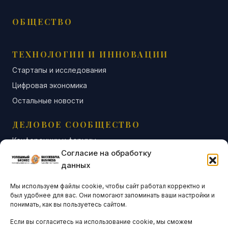
ОБЩЕСТВО
ТЕХНОЛОГИИ И ИННОВАЦИИ
Стартапы и исследования
Цифровая экономика
Остальные новости
ДЕЛОВОЕ СООБЩЕСТВО
Конференции и форумы
Согласие на обработку
Бизнес-клубы и ассоциации
данных
Остальные новости
Мы используем файлы cookie, чтобы сайт работал корректно и
АНАЛИТИКА И СТАТИСТИКА
был удобнее для вас. Они помогают запоминать ваши настройки и
понимать, как вы пользуетесь сайтом.
Если вы согласитесь на использование cookie, мы сможем
ARTICLES IN ENGLISH