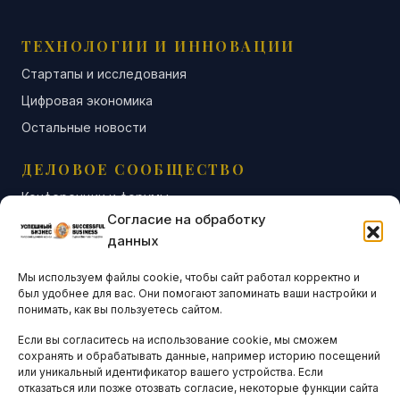
ТЕХНОЛОГИИ И ИННОВАЦИИ
Стартапы и исследования
Цифровая экономика
Остальные новости
ДЕЛОВОЕ СООБЩЕСТВО
Конференции и форумы
Согласие на обработку
Бизнес-клубы и ассоциации
данных
Остальные новости
Мы используем файлы cookie, чтобы сайт работал корректно и
АНАЛИТИКА И СТАТИСТИКА
был удобнее для вас. Они помогают запоминать ваши настройки и
понимать, как вы пользуетесь сайтом.
Если вы согласитесь на использование cookie, мы сможем
ARTICLES IN ENGLISH
сохранять и обрабатывать данные, например историю посещений
или уникальный идентификатор вашего устройства. Если
отказаться или позже отозвать согласие, некоторые функции сайта