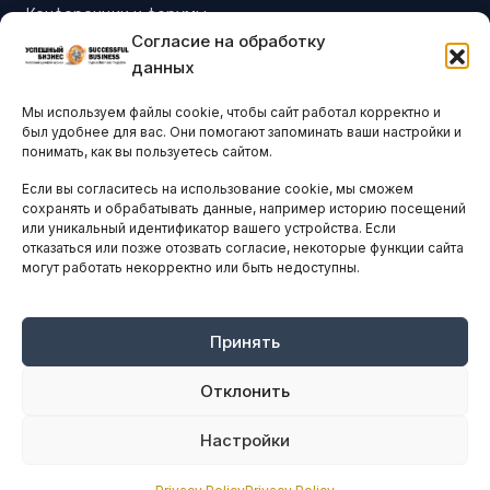
Конференции и форумы
Согласие на обработку
Бизнес-клубы и ассоциации
данных
Остальные новости
Мы используем файлы cookie, чтобы сайт работал корректно и
АНАЛИТИКА И СТАТИСТИКА
был удобнее для вас. Они помогают запоминать ваши настройки и
понимать, как вы пользуетесь сайтом.
Если вы согласитесь на использование cookie, мы сможем
ARTICLES IN ENGLISH
сохранять и обрабатывать данные, например историю посещений
или уникальный идентификатор вашего устройства. Если
отказаться или позже отозвать согласие, некоторые функции сайта
могут работать некорректно или быть недоступны.
НАВИГАЦИЯ
Архив материалов
Рекламные услуги
Принять
Оплата онлайн
Отклонить
ПРАВОВАЯ ИНФОРМАЦИЯ
Настройки
Terms And Conditions
Privacy Policy