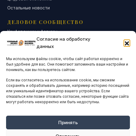
Остальные новости
ДЕЛОВОЕ СООБЩЕСТВО
Конференции и форумы
Согласие на обработку
Бизнес-клубы и ассоциации
данных
Остальные новости
Мы используем файлы cookie, чтобы сайт работал корректно и
АНАЛИТИКА И СТАТИСТИКА
был удобнее для вас. Они помогают запоминать ваши настройки и
понимать, как вы пользуетесь сайтом.
Если вы согласитесь на использование cookie, мы сможем
ARTICLES IN ENGLISH
сохранять и обрабатывать данные, например историю посещений
или уникальный идентификатор вашего устройства. Если
отказаться или позже отозвать согласие, некоторые функции сайта
могут работать некорректно или быть недоступны.
НАВИГАЦИЯ
Архив материалов
Рекламные услуги
Принять
Оплата онлайн