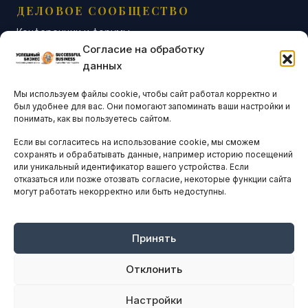
ДЕЛОВОЕ СООБЩЕСТВО
Конференции и форумы
Согласие на обработку
Бизнес-клубы и ассоциации
данных
Остальные новости
Мы используем файлы cookie, чтобы сайт работал корректно и
АНАЛИТИКА И СТАТИСТИКА
был удобнее для вас. Они помогают запоминать ваши настройки и
понимать, как вы пользуетесь сайтом.
Если вы согласитесь на использование cookie, мы сможем
ARTICLES IN ENGLISH
сохранять и обрабатывать данные, например историю посещений
или уникальный идентификатор вашего устройства. Если
отказаться или позже отозвать согласие, некоторые функции сайта
могут работать некорректно или быть недоступны.
НАВИГАЦИЯ
Архив материалов
Рекламные услуги
Принять
Оплата онлайн
Отклонить
ПРАВОВАЯ ИНФОРМАЦИЯ
Настройки