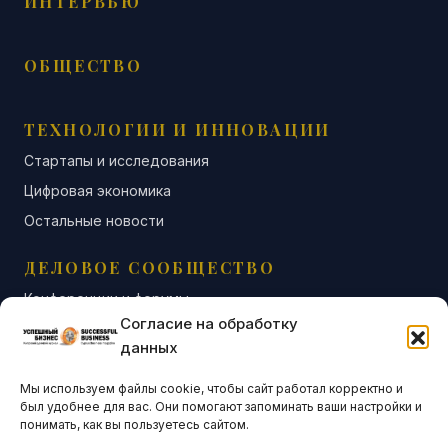
ИНТЕРВЬЮ
ОБЩЕСТВО
ТЕХНОЛОГИИ И ИННОВАЦИИ
Стартапы и исследования
Цифровая экономика
Остальные новости
ДЕЛОВОЕ СООБЩЕСТВО
Конференции и форумы
Согласие на обработку
Бизнес-клубы и ассоциации
данных
Остальные новости
Мы используем файлы cookie, чтобы сайт работал корректно и
АНАЛИТИКА И СТАТИСТИКА
был удобнее для вас. Они помогают запоминать ваши настройки и
понимать, как вы пользуетесь сайтом.