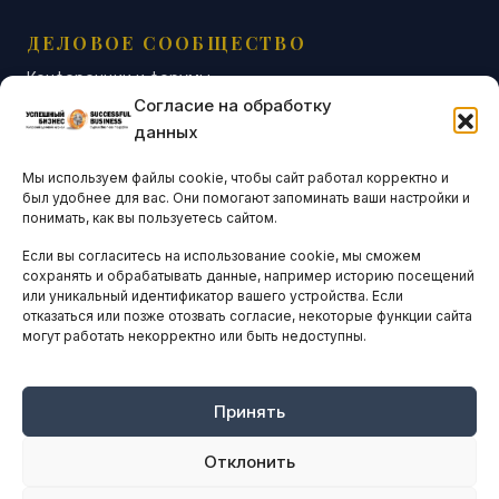
ДЕЛОВОЕ СООБЩЕСТВО
Конференции и форумы
Согласие на обработку
Бизнес-клубы и ассоциации
данных
Остальные новости
Мы используем файлы cookie, чтобы сайт работал корректно и
АНАЛИТИКА И СТАТИСТИКА
был удобнее для вас. Они помогают запоминать ваши настройки и
понимать, как вы пользуетесь сайтом.
Если вы согласитесь на использование cookie, мы сможем
ARTICLES IN ENGLISH
сохранять и обрабатывать данные, например историю посещений
или уникальный идентификатор вашего устройства. Если
отказаться или позже отозвать согласие, некоторые функции сайта
могут работать некорректно или быть недоступны.
НАВИГАЦИЯ
Архив материалов
Рекламные услуги
Принять
Оплата онлайн
Отклонить
ПРАВОВАЯ ИНФОРМАЦИЯ