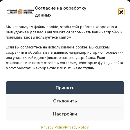
Конференции и форумы
Согласие на обработку
Бизнес-клубы и ассоциации
данных
Остальные новости
Мы используем файлы cookie, чтобы сайт работал корректно и
АНАЛИТИКА И СТАТИСТИКА
был удобнее для вас. Они помогают запоминать ваши настройки и
понимать, как вы пользуетесь сайтом.
Если вы согласитесь на использование cookie, мы сможем
ARTICLES IN ENGLISH
сохранять и обрабатывать данные, например историю посещений
или уникальный идентификатор вашего устройства. Если
отказаться или позже отозвать согласие, некоторые функции сайта
могут работать некорректно или быть недоступны.
НАВИГАЦИЯ
Архив материалов
Рекламные услуги
Принять
Оплата онлайн
Отклонить
ПРАВОВАЯ ИНФОРМАЦИЯ
Настройки
Terms And Conditions
Privacy Policy
Privacy Policy
Privacy Policy